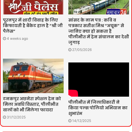
पूरनपुर में शादी विवाह के लिए
सांसद के नाम पत्र : कवि व
किफायती है बैंकेट हाल है “श्री जी
पत्रकार सतीश मिश्र “अचूक” से
पैलेस”
जानिए क्या हो सकता है
पीलीभीत में ट्रेन संचालन का देशी
4 weeks ago
जुगाड़
27/05/2026
टनकपुर अछनेरा स्पेशल ट्रेन को
पीलीभीत में जिलाधिकारी ने
मिला अवधि विस्तार, पीलीभीत
किया पल्स पोलियो अभियान का
वालों को भी मिलेगा फायदा
शुभारंभ
31/12/2025
14/12/2025