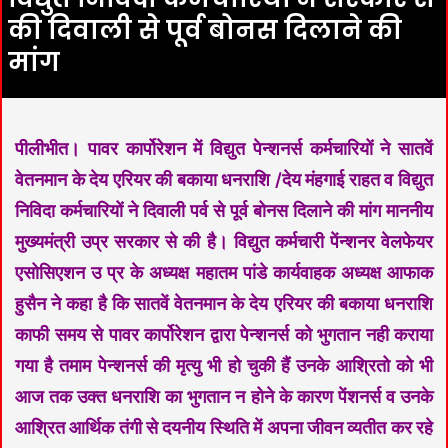
की दिवाली से पूर्व बोनस दिलाने की
मांग
पीलीभीत। पावर कार्पोरेशन में विद्युत पेन्शनर्स कर्मचारियों ने सातवें
वेतनमान के देय एरियर की बकाया धनराशि /देय मंहगाई राहत व विद्युत
निविदा कर्मचारियों ने दिवाली पर्व से पूर्व बोनस दिलाने की मांग माननीय
मुख्यमंत्री उप्र सरकार से की है। विद्युत कर्मचारी पेंन्शनर वेलफेयर
एसोसिएशन उ प्र के अध्यक्ष महातम पांडे कार्यवाहक अध्यक्ष आफाक
हुसैन ने कहा है कि सातवें वेतनमान के देय एरियर की बकाया धनराशि
काफी समय से पावर कार्पोरेशन द्वारा पेन्शनर्स को भुगतान नही कराया
गया है तमाम पेन्शनर्स की मृत्यु भी हो चुकी हैं उनके आश्रितो को भी
आज तक उक्त धनराशि का भुगतान न होने के कारण पेंशनर्स व उनके
आश्रित आर्थिक तंगी से दयनीय स्थिति में अपना जीवन व्यतीत कर रहे