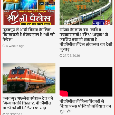
पूरनपुर में शादी विवाह के लिए
सांसद के नाम पत्र : कवि व
किफायती है बैंकेट हाल है “श्री जी
पत्रकार सतीश मिश्र “अचूक” से
पैलेस”
जानिए क्या हो सकता है
पीलीभीत में ट्रेन संचालन का देशी
4 weeks ago
जुगाड़
27/05/2026
टनकपुर अछनेरा स्पेशल ट्रेन को
पीलीभीत में जिलाधिकारी ने
मिला अवधि विस्तार, पीलीभीत
किया पल्स पोलियो अभियान का
वालों को भी मिलेगा फायदा
शुभारंभ
31/12/2025