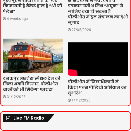
पूरनपुर में शादी विवाह के लिए
सांसद के नाम पत्र : कवि व
किफायती है बैंकेट हाल है “श्री जी
पत्रकार सतीश मिश्र “अचूक” से
पैलेस”
जानिए क्या हो सकता है
पीलीभीत में ट्रेन संचालन का देशी
4 weeks ago
जुगाड़
27/05/2026
टनकपुर अछनेरा स्पेशल ट्रेन को
पीलीभीत में जिलाधिकारी ने
मिला अवधि विस्तार, पीलीभीत
किया पल्स पोलियो अभियान का
वालों को भी मिलेगा फायदा
शुभारंभ
31/12/2025
14/12/2025
Live FM Radio