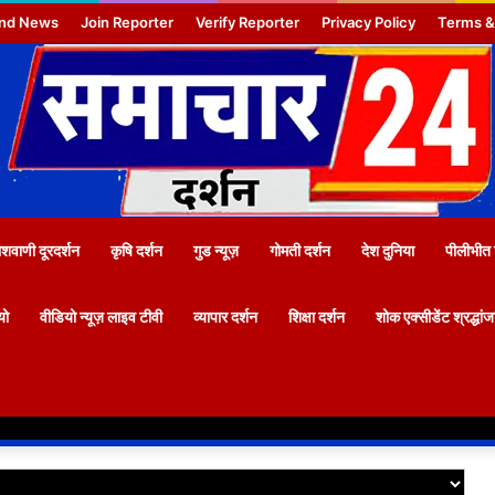
nd News
Join Reporter
Verify Reporter
Privacy Policy
Terms &
वाणी दूरदर्शन
कृषि दर्शन
गुड न्यूज़
गोमती दर्शन
देश दुनिया
पीलीभीत 
यो
वीडियो न्यूज़ लाइव टीवी
व्यापार दर्शन
शिक्षा दर्शन
शोक एक्सीडेंट श्रद्धां