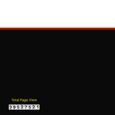
gram
Total Page View