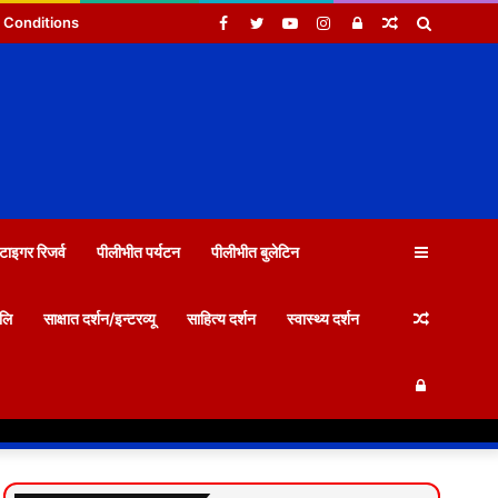
Facebook
Twitter
YouTube
Instagram
Log
Random
Search
 Conditions
In
Article
for
Sidebar
टाइगर रिजर्व
पीलीभीत पर्यटन
पीलीभीत बुलेटिन
Random
जलि
साक्षात दर्शन/इन्टरव्यू
साहित्य दर्शन
स्वास्थ्य दर्शन
Log
Article
In