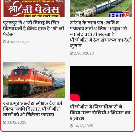
पूरनपुर में शादी विवाह के लिए
सांसद के नाम पत्र : कवि व
किफायती है बैंकेट हाल है “श्री जी
पत्रकार सतीश मिश्र “अचूक” से
पैलेस”
जानिए क्या हो सकता है
पीलीभीत में ट्रेन संचालन का देशी
4 weeks ago
जुगाड़
27/05/2026
टनकपुर अछनेरा स्पेशल ट्रेन को
पीलीभीत में जिलाधिकारी ने
मिला अवधि विस्तार, पीलीभीत
किया पल्स पोलियो अभियान का
वालों को भी मिलेगा फायदा
शुभारंभ
31/12/2025
14/12/2025