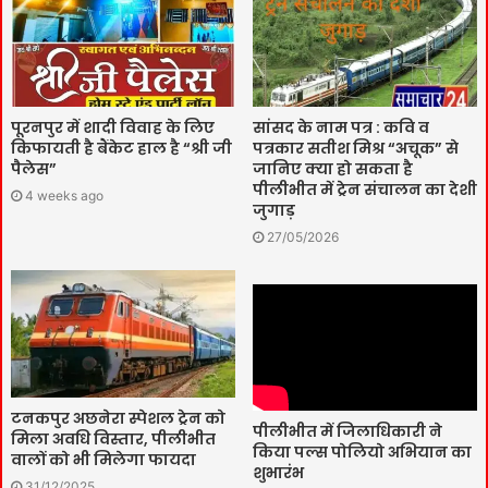
पूरनपुर में शादी विवाह के लिए
सांसद के नाम पत्र : कवि व
किफायती है बैंकेट हाल है “श्री जी
पत्रकार सतीश मिश्र “अचूक” से
पैलेस”
जानिए क्या हो सकता है
पीलीभीत में ट्रेन संचालन का देशी
4 weeks ago
जुगाड़
27/05/2026
टनकपुर अछनेरा स्पेशल ट्रेन को
पीलीभीत में जिलाधिकारी ने
मिला अवधि विस्तार, पीलीभीत
किया पल्स पोलियो अभियान का
वालों को भी मिलेगा फायदा
शुभारंभ
31/12/2025