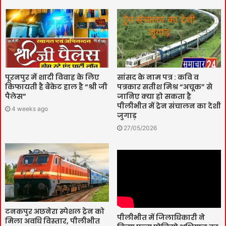
पूरनपुर में शादी विवाह के लिए
सांसद के नाम पत्र : कवि व
किफायती है बैंकेट हाल है “श्री जी
पत्रकार सतीश मिश्र “अचूक” से
पैलेस”
जानिए क्या हो सकता है
पीलीभीत में ट्रेन संचालन का देशी
4 weeks ago
जुगाड़
27/05/2026
टनकपुर अछनेरा स्पेशल ट्रेन को
पीलीभीत में जिलाधिकारी ने
मिला अवधि विस्तार, पीलीभीत