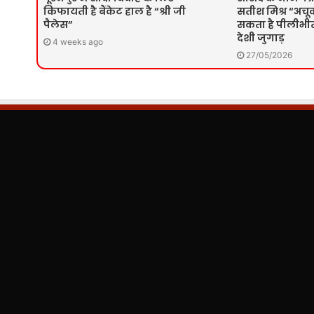
किफायती है बैंकेट हाल है “श्री जी
सतीश मिश्र “अचूक
पैलेस”
सकता है पीलीभीत 
देशी जुगाड़
4 weeks ago
27/05/2026