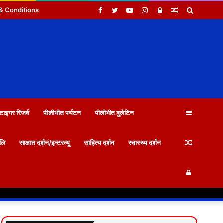
Facebook
Twitter
YouTube
Instagram
Log
Random
Search
& Conditions
In
Article
for
Sidebar
टाइगर रिजर्व
पीलीभीत पर्यटन
पीलीभीत बुलेटिन
Random
जलि
साक्षात दर्शन/इन्टरव्यू
साहित्य दर्शन
स्वास्थ्य दर्शन
Log
Article
In