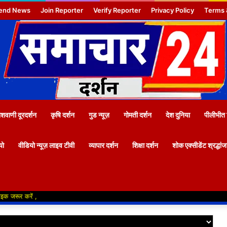
end News
Join Reporter
Verify Reporter
Privacy Policy
Terms 
वाणी दूरदर्शन
कृषि दर्शन
गुड न्यूज़
गोमती दर्शन
देश दुनिया
पीलीभीत 
यो
वीडियो न्यूज़ लाइव टीवी
व्यापार दर्शन
शिक्षा दर्शन
शोक एक्सीडेंट श्रद्धां
ें ,