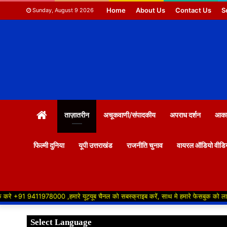
Home
About Us
Contact Us
S
Sunday, August 9 2026
HOME
ताज़ातरीन
अचूकवाणी/संपादकीय
अपराध दर्शन
आकाश
फिल्मी दुनिया
यूपी उत्तराखंड
राजनीति चुनाव
वायरल ऑडियो वीडि
+91 9411978000 ,हमारे यूट्यूब चैनल को सबस्क्राइब करें, साथ मे हमारे फेसबुक को लाइक जरूर कर