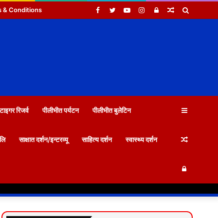
Facebook
Twitter
YouTube
Instagram
Log
Random
Search
 & Conditions
In
Article
for
Sidebar
टाइगर रिजर्व
पीलीभीत पर्यटन
पीलीभीत बुलेटिन
Random
जलि
साक्षात दर्शन/इन्टरव्यू
साहित्य दर्शन
स्वास्थ्य दर्शन
Log
Article
In