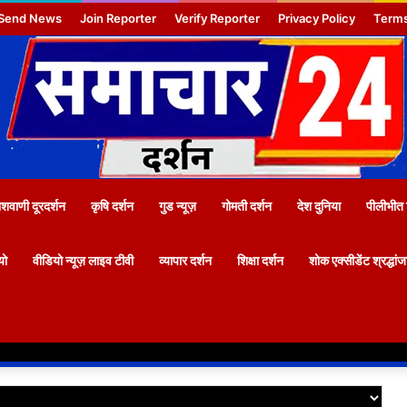
Send News
Join Reporter
Verify Reporter
Privacy Policy
Terms
वाणी दूरदर्शन
कृषि दर्शन
गुड न्यूज़
गोमती दर्शन
देश दुनिया
पीलीभीत 
यो
वीडियो न्यूज़ लाइव टीवी
व्यापार दर्शन
शिक्षा दर्शन
शोक एक्सीडेंट श्रद्धां