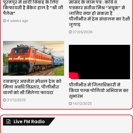
पूरनपुर में शादी विवाह के लिए
सांसद के नाम पत्र : कवि व
किफायती है बैंकेट हाल है “श्री जी
पत्रकार सतीश मिश्र “अचूक” से
पैलेस”
जानिए क्या हो सकता है
पीलीभीत में ट्रेन संचालन का देशी
4 weeks ago
जुगाड़
27/05/2026
टनकपुर अछनेरा स्पेशल ट्रेन को
पीलीभीत में जिलाधिकारी ने
मिला अवधि विस्तार, पीलीभीत
किया पल्स पोलियो अभियान का
वालों को भी मिलेगा फायदा
शुभारंभ
31/12/2025
14/12/2025
Live FM Radio