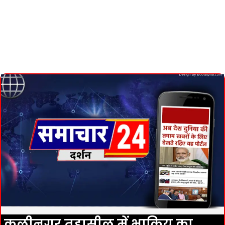
कलीनगर तहासील में भाकियू का