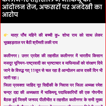
आंदोलन तेज, अफसरों पर अनदेखी का
आरोप
मात्र पाँच महिने की बच्ची कु• शोभा राय को साथ लेकर
भूखहड़ताल पर बैठी श्रीमती लकी राय
कलीनगर। उत्तर प्रदेश की तहसील कलीनगर में भारतीय किसान
मजदूर यूनियन-राष्ट्रवादी का भ्रष्टाचार व माफियाओं को संरक्षण दिये
जाने के विरुद्ध गत् 11जून से चल रहा है आन्दोलन आज दसवें दिन भी
जारी रहा।
जिला प्रवक्ता जाहिद नूर सिद्दीकी के निवास पर जिला अध्यक्ष रमेश
चन्द्र दद्दा की अध्यक्षता में भाकिमयू पदाधिकारियों की एक गोपनीय
बैठक हुई जिसमें जनपद पीलीभीत व तहसील कलीनगर के सभी मुख्य