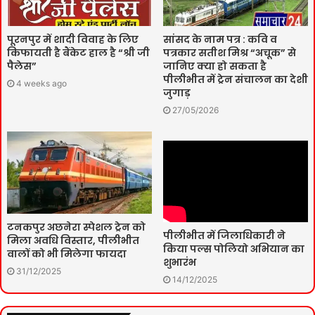
पूरनपुर में शादी विवाह के लिए
सांसद के नाम पत्र : कवि व
किफायती है बैंकेट हाल है “श्री जी
पत्रकार सतीश मिश्र “अचूक” से
पैलेस”
जानिए क्या हो सकता है
पीलीभीत में ट्रेन संचालन का देशी
4 weeks ago
जुगाड़
27/05/2026
टनकपुर अछनेरा स्पेशल ट्रेन को
पीलीभीत में जिलाधिकारी ने
मिला अवधि विस्तार, पीलीभीत
किया पल्स पोलियो अभियान का
वालों को भी मिलेगा फायदा
शुभारंभ
31/12/2025
14/12/2025