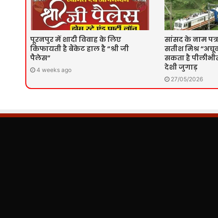
पूरनपुर में शादी विवाह के लिए
सांसद के नाम पत्र
किफायती है बैंकेट हाल है “श्री जी
सतीश मिश्र “अचूक
पैलेस”
सकता है पीलीभीत 
देशी जुगाड़
4 weeks ago
27/05/2026