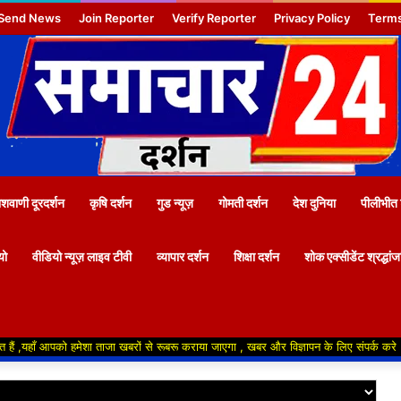
Send News
Join Reporter
Verify Reporter
Privacy Policy
Terms
वाणी दूरदर्शन
कृषि दर्शन
गुड न्यूज़
गोमती दर्शन
देश दुनिया
पीलीभीत 
यो
वीडियो न्यूज़ लाइव टीवी
व्यापार दर्शन
शिक्षा दर्शन
शोक एक्सीडेंट श्रद्धां
पको हमेशा ताजा खबरों से रूबरू कराया जाएगा , खबर और विज्ञापन के लिए संपर्क करे +91 94119780