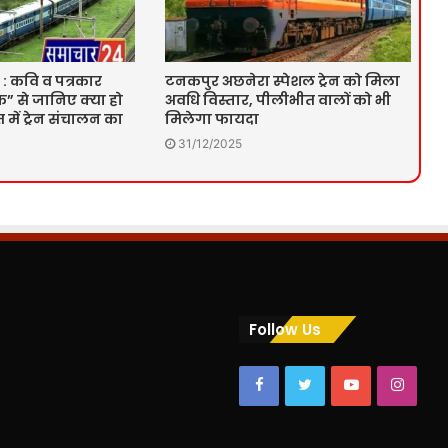
 : कवि व पत्रकार
टनकपुर अछनेरा स्पेशल ट्रेन को मिला
” से जानिए क्या हो
अवधि विस्तार, पीलीभीत वालों को भी
में ट्रेन संचालन का
मिलेगा फायदा
31/12/2025
Follow Us
Facebook
Twitter
YouTube
Insta