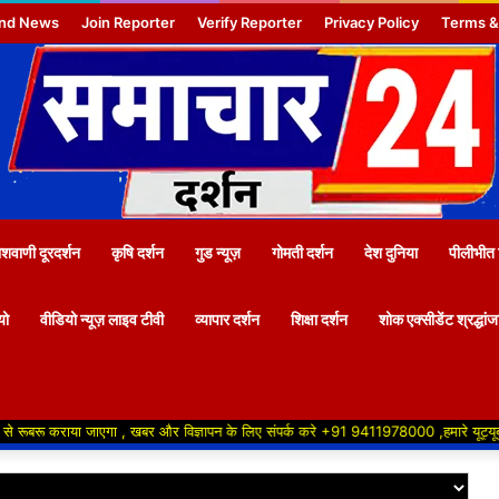
nd News
Join Reporter
Verify Reporter
Privacy Policy
Terms &
वाणी दूरदर्शन
कृषि दर्शन
गुड न्यूज़
गोमती दर्शन
देश दुनिया
पीलीभीत 
यो
वीडियो न्यूज़ लाइव टीवी
व्यापार दर्शन
शिक्षा दर्शन
शोक एक्सीडेंट श्रद्धां
 जाएगा , खबर और विज्ञापन के लिए संपर्क करे +91 9411978000 ,हमारे यूट्यूब चैनल को सबस्क्रा