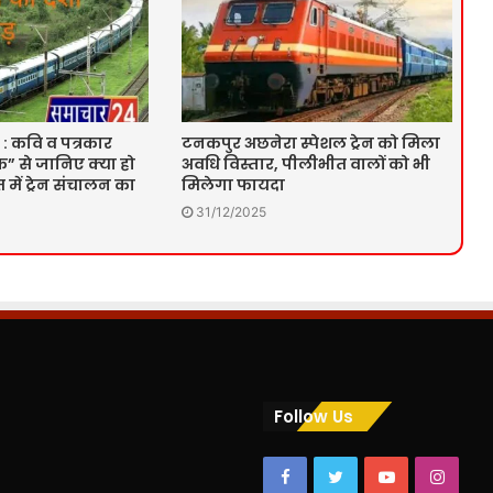
 : कवि व पत्रकार
टनकपुर अछनेरा स्पेशल ट्रेन को मिला
” से जानिए क्या हो
अवधि विस्तार, पीलीभीत वालों को भी
में ट्रेन संचालन का
मिलेगा फायदा
31/12/2025
Follow Us
Facebook
Twitter
YouTube
Insta