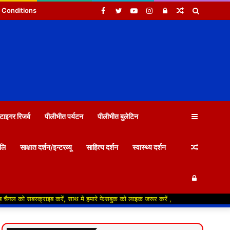
Facebook
Twitter
YouTube
Instagram
Log
Random
Search
 Conditions
In
Article
for
Sidebar
टाइगर रिजर्व
पीलीभीत पर्यटन
पीलीभीत बुलेटिन
Random
जलि
साक्षात दर्शन/इन्टरव्यू
साहित्य दर्शन
स्वास्थ्य दर्शन
Log
Article
इब करें, साथ मे हमारे फेसबुक को लाइक जरूर करें ,
In