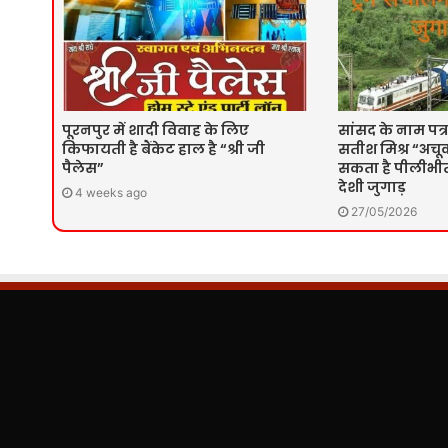
पूरनपुर में शादी विवाह के लिए
सांसद के नाम पत्र
किफायती है बैंकेट हाल है “श्री जी
सतीश मिश्र “अचूक
पैलेस”
सकता है पीलीभीत 
देशी जुगाड़
4 weeks ago
27/05/2026