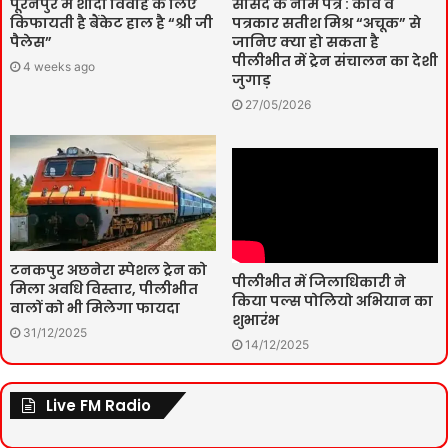
पूरनपुर में शादी विवाह के लिए
सांसद के नाम पत्र : कवि व
किफायती है बैंकेट हाल है “श्री जी
पत्रकार सतीश मिश्र “अचूक” से
पैलेस”
जानिए क्या हो सकता है
पीलीभीत में ट्रेन संचालन का देशी
4 weeks ago
जुगाड़
27/05/2026
टनकपुर अछनेरा स्पेशल ट्रेन को
पीलीभीत में जिलाधिकारी ने
मिला अवधि विस्तार, पीलीभीत
किया पल्स पोलियो अभियान का
वालों को भी मिलेगा फायदा
शुभारंभ
31/12/2025
14/12/2025
Live FM Radio