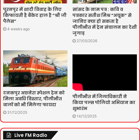
पूरनपुर में शादी विवाह के लिए
सांसद के नाम पत्र : कवि व
किफायती है बैंकेट हाल है “श्री जी
पत्रकार सतीश मिश्र “अचूक” से
पैलेस”
जानिए क्या हो सकता है
पीलीभीत में ट्रेन संचालन का देशी
4 weeks ago
जुगाड़
27/05/2026
टनकपुर अछनेरा स्पेशल ट्रेन को
पीलीभीत में जिलाधिकारी ने
मिला अवधि विस्तार, पीलीभीत
किया पल्स पोलियो अभियान का
वालों को भी मिलेगा फायदा
शुभारंभ
31/12/2025
14/12/2025
Live FM Radio