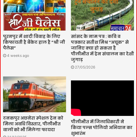
पूरनपुर में शादी विवाह के लिए
सांसद के नाम पत्र : कवि व
किफायती है बैंकेट हाल है “श्री जी
पत्रकार सतीश मिश्र “अचूक” से
पैलेस”
जानिए क्या हो सकता है
पीलीभीत में ट्रेन संचालन का देशी
4 weeks ago
जुगाड़
27/05/2026
टनकपुर अछनेरा स्पेशल ट्रेन को
पीलीभीत में जिलाधिकारी ने
मिला अवधि विस्तार, पीलीभीत
किया पल्स पोलियो अभियान का
वालों को भी मिलेगा फायदा
शुभारंभ