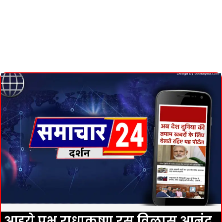
आइये प्रभु राधाकृष्ण रस विलास आनंद