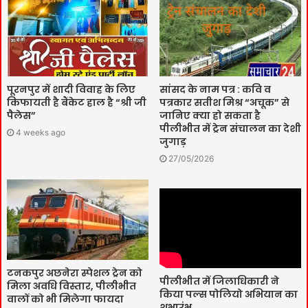
पूरनपुर में शादी विवाह के लिए
सांसद के नाम पत्र : कवि व
किफायती है बैंकेट हाल है “श्री जी
पत्रकार सतीश मिश्र “अचूक” से
पैलेस”
जानिए क्या हो सकता है
पीलीभीत में ट्रेन संचालन का देशी
4 weeks ago
जुगाड़
27/05/2026
टनकपुर अछनेरा स्पेशल ट्रेन को
पीलीभीत में जिलाधिकारी ने
मिला अवधि विस्तार, पीलीभीत
किया पल्स पोलियो अभियान का
वालों को भी मिलेगा फायदा
शुभारंभ