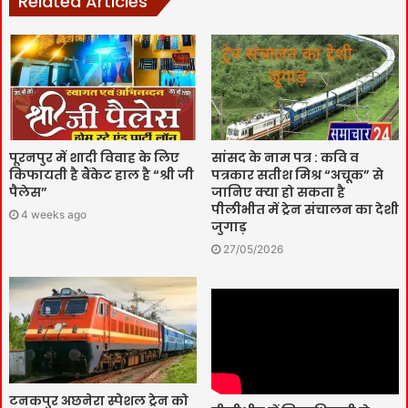
Related Articles
पूरनपुर में शादी विवाह के लिए
सांसद के नाम पत्र : कवि व
किफायती है बैंकेट हाल है “श्री जी
पत्रकार सतीश मिश्र “अचूक” से
पैलेस”
जानिए क्या हो सकता है
पीलीभीत में ट्रेन संचालन का देशी
4 weeks ago
जुगाड़
27/05/2026
टनकपुर अछनेरा स्पेशल ट्रेन को