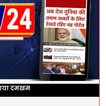
दिखाया दमखम