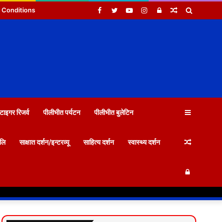
Facebook
Twitter
YouTube
Instagram
Log
Random
Search
 Conditions
In
Article
for
Sidebar
टाइगर रिजर्व
पीलीभीत पर्यटन
पीलीभीत बुलेटिन
Random
जलि
साक्षात दर्शन/इन्टरव्यू
साहित्य दर्शन
स्वास्थ्य दर्शन
Log
Article
In