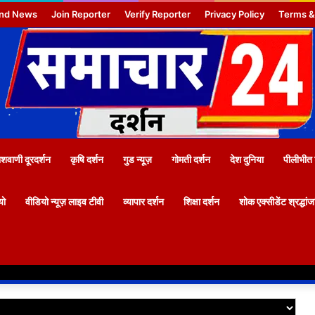
nd News
Join Reporter
Verify Reporter
Privacy Policy
Terms &
वाणी दूरदर्शन
कृषि दर्शन
गुड न्यूज़
गोमती दर्शन
देश दुनिया
पीलीभीत 
यो
वीडियो न्यूज़ लाइव टीवी
व्यापार दर्शन
शिक्षा दर्शन
शोक एक्सीडेंट श्रद्धां