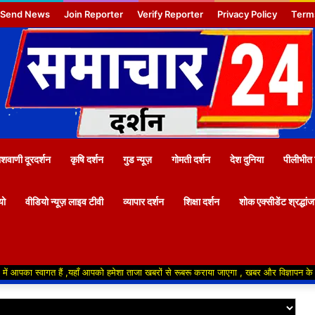
Send News
Join Reporter
Verify Reporter
Privacy Policy
Term
वाणी दूरदर्शन
कृषि दर्शन
गुड न्यूज़
गोमती दर्शन
देश दुनिया
पीलीभीत 
यो
वीडियो न्यूज़ लाइव टीवी
व्यापार दर्शन
शिक्षा दर्शन
शोक एक्सीडेंट श्रद्धां
ागत हैं ,यहाँ आपको हमेशा ताजा खबरों से रूबरू कराया जाएगा , खबर और विज्ञापन के लिए संपर्क क