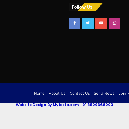
Follow Us
Facebook
Twitter
YouTube
Insta
Home
About Us
Contact Us
Send News
Join 
Website Design By Mytesta.com +91 8809666000