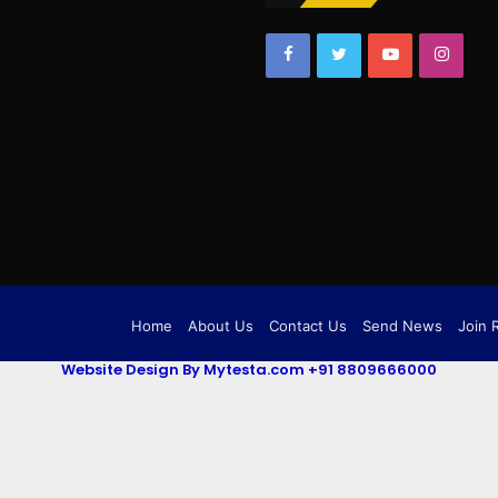
Facebook
Twitter
YouTube
Insta
Home
About Us
Contact Us
Send News
Join 
Website Design By Mytesta.com +91 8809666000