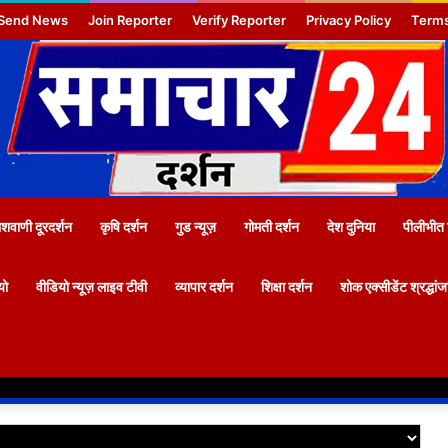
Send News
Join Reporter
Verify Reporter
Privacy Policy
Terms
वाणी दूरदर्शन
कृषि दर्शन
गुड न्यूज़
गोमती दर्शन
देश दुनिया
पीलीभीत 
यो
वीडियो न्यूज़ लाइव टीवी
व्यापार दर्शन
शिक्षा दर्शन
शोक एक्सीडेंट श्रद्धां