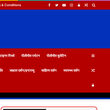
Facebook
Twitter
YouTube
Instagram
Log
Random
Search
 & Conditions
In
Article
for
Sidebar
टाइगर रिजर्व
पीलीभीत पर्यटन
पीलीभीत बुलेटिन
Random
जलि
साक्षात दर्शन/इन्टरव्यू
साहित्य दर्शन
स्वास्थ्य दर्शन
Log
Article
In