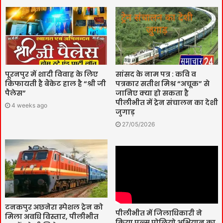
पूरनपुर में शादी विवाह के लिए
सांसद के नाम पत्र : कवि व
किफायती है बैंकेट हाल है “श्री जी
पत्रकार सतीश मिश्र “अचूक” से
पैलेस”
जानिए क्या हो सकता है
पीलीभीत में ट्रेन संचालन का देशी
4 weeks ago
जुगाड़
27/05/2026
टनकपुर अछनेरा स्पेशल ट्रेन को
पीलीभीत में जिलाधिकारी ने
मिला अवधि विस्तार, पीलीभीत
किया पल्स पोलियो अभियान का