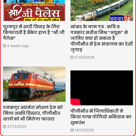
पूरनपुर में शादी विवाह के लिए
सांसद के नाम पत्र : कवि व
किफायती है बैंकेट हाल है “श्री जी
पत्रकार सतीश मिश्र “अचूक” से
पैलेस”
जानिए क्या हो सकता है
पीलीभीत में ट्रेन संचालन का देशी
4 weeks ago
जुगाड़
27/05/2026
टनकपुर अछनेरा स्पेशल ट्रेन को
पीलीभीत में जिलाधिकारी ने
मिला अवधि विस्तार, पीलीभीत
किया पल्स पोलियो अभियान का
वालों को भी मिलेगा फायदा
शुभारंभ
31/12/2025
14/12/2025