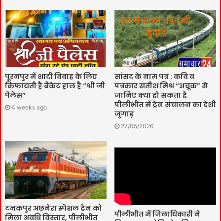
पूरनपुर में शादी विवाह के लिए
सांसद के नाम पत्र : कवि व
किफायती है बैंकेट हाल है “श्री जी
पत्रकार सतीश मिश्र “अचूक” से
पैलेस”
जानिए क्या हो सकता है
पीलीभीत में ट्रेन संचालन का देशी
4 weeks ago
जुगाड़
27/05/2026
टनकपुर अछनेरा स्पेशल ट्रेन को
पीलीभीत में जिलाधिकारी ने
मिला अवधि विस्तार, पीलीभीत