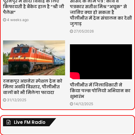
पूरनपुर में शादी विवाह के लिए
सांसद के नाम पत्र : कवि व
किफायती है बैंकेट हाल है “श्री जी
पत्रकार सतीश मिश्र “अचूक” से
पैलेस”
जानिए क्या हो सकता है
पीलीभीत में ट्रेन संचालन का देशी
4 weeks ago
जुगाड़
27/05/2026
टनकपुर अछनेरा स्पेशल ट्रेन को
पीलीभीत में जिलाधिकारी ने
मिला अवधि विस्तार, पीलीभीत
किया पल्स पोलियो अभियान का
वालों को भी मिलेगा फायदा
शुभारंभ
31/12/2025
14/12/2025
Live FM Radio