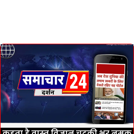
कहता है वास्तु व‌िज्ञान,चुटकी भर नमक