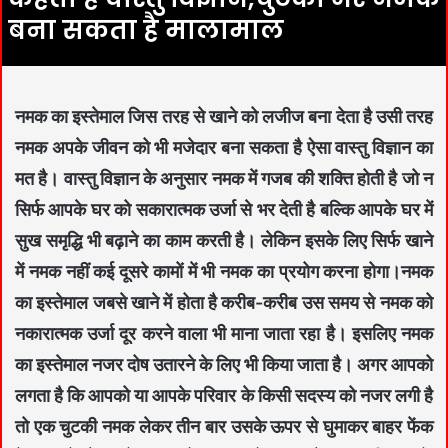
बना सकता है मालामाल
नमक का इस्तेमाल ज‌िस तरह से खाने को लजीज बना देता है उसी तरह
नमक अपके जीवन को भी मजेदार बना सकता है ऐसा वास्‍तु व‌िज्ञान का
मत है। वास्तु व‌िज्ञान के अनुसार नमक में गजब की शक्त‌ि होती है जो न
स‌िर्फ आपके घर को सकारात्मक उर्जा से भर देती है बल्क‌ि आपके घर में
सुख समृद्ध‌ि भी बढ़ाने का काम करती है। लेक‌िन इसके ल‌िए स‌िर्फ खाने
में नमक नहीं कई दूसरे कामों में भी नमक का प्रयोग करना होगा।नमक
का इस्तेमाल जबसे खाने में होता है करीब-करीब उस समय से नमक को
नकारात्मक उर्जा दूर करने वाला भी माना जाता रहा है। इसल‌िए नमक
का इस्तेमाल नजर दोष उतारने के ल‌िए भी क‌िया जाता है। अगर आपको
लगता है क‌ि आपको या आपके पर‌िवार के क‌िसी सदस्य को नजर लगी है
तो एक चुटकी नमक लेकर तीन बार उसके ऊपर से घुमाकर बाहर फेंक