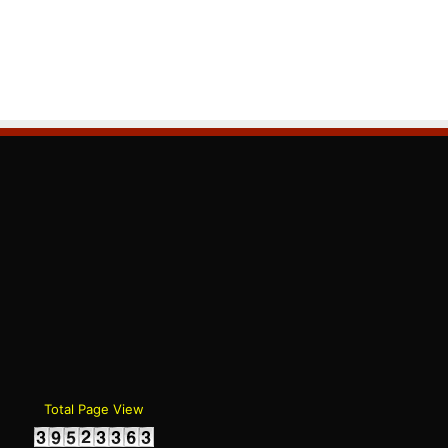
gram
Total Page View