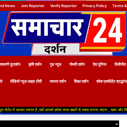
nd News
Join Reporter
Verify Reporter
Privacy Policy
Terms &
वाणी दूरदर्शन
कृषि दर्शन
गुड न्यूज़
गोमती दर्शन
देश दुनिया
पीलीभीत 
यो
वीडियो न्यूज़ लाइव टीवी
व्यापार दर्शन
शिक्षा दर्शन
शोक एक्सीडेंट श्रद्धां
ं आपका स्वागत हैं ,यहाँ आपको हमेशा ताजा खबरों से रूबरू कराया जाएगा , खबर और विज्ञापन के लि