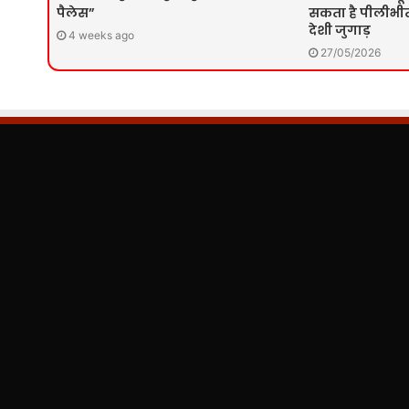
पैलेस”
सकता है पीलीभीत 
देशी जुगाड़
4 weeks ago
27/05/2026