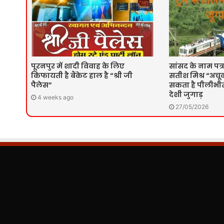
पूरनपुर में शादी विवाह के लिए
सांसद के नाम पत्र
किफायती है बैंकेट हाल है “श्री जी
सतीश मिश्र “अचूक
पैलेस”
सकता है पीलीभीत 
देशी जुगाड़
4 weeks ago
27/05/2026