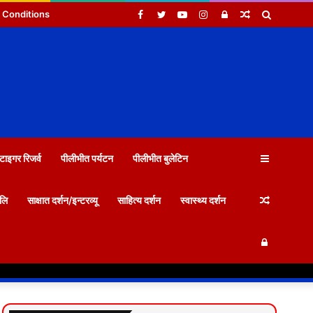
Facebook
Twitter
YouTube
Instagram
Log
Random
Search
 Conditions
In
Article
for
Sidebar
टाइगर रिजर्व
पीलीभीत पर्यटन
पीलीभीत बुलेटिन
Random
जलि
साक्षात दर्शन/इन्टरव्यू
साहित्य दर्शन
स्वास्थ्य दर्शन
Log
Article
In