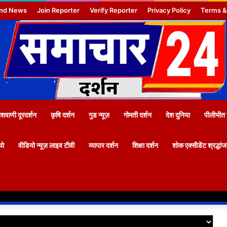
nd News
Join Reporter
Verify Reporter
Privacy Policy
Terms &
वाणी दूरदर्शन
कृषि दर्शन
गुड न्यूज़
गोमती दर्शन
देश दुनिया
पीलीभीत 
यो
वीडियो न्यूज़ लाइव टीवी
व्यापार दर्शन
शिक्षा दर्शन
शोक एक्सीडेंट श्रद्धां