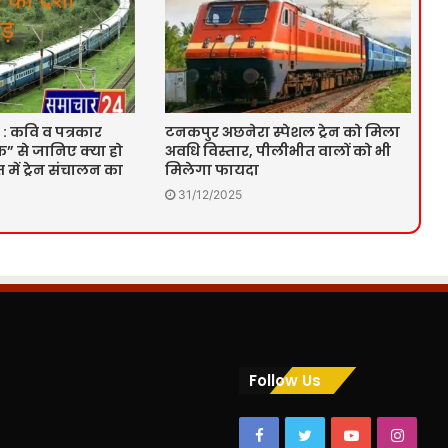
 : कवि व पत्रकार
टनकपुर अछनेरा स्पेशल ट्रेन को मिला
” से जानिए क्या हो
अवधि विस्तार, पीलीभीत वालों को भी
में ट्रेन संचालन का
मिलेगा फायदा
31/12/2025
Follow Us
Facebook
Twitter
YouTube
Insta