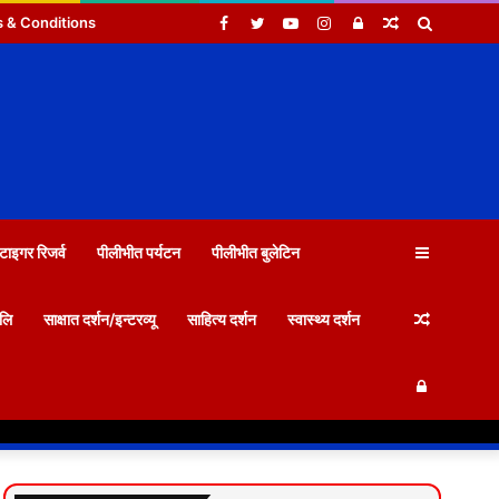
Facebook
Twitter
YouTube
Instagram
Log
Random
Search
 & Conditions
In
Article
for
Sidebar
टाइगर रिजर्व
पीलीभीत पर्यटन
पीलीभीत बुलेटिन
Random
जलि
साक्षात दर्शन/इन्टरव्यू
साहित्य दर्शन
स्वास्थ्य दर्शन
Log
Article
In