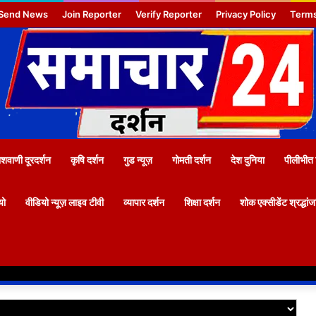
Send News
Join Reporter
Verify Reporter
Privacy Policy
Terms
वाणी दूरदर्शन
कृषि दर्शन
गुड न्यूज़
गोमती दर्शन
देश दुनिया
पीलीभीत 
यो
वीडियो न्यूज़ लाइव टीवी
व्यापार दर्शन
शिक्षा दर्शन
शोक एक्सीडेंट श्रद्धां