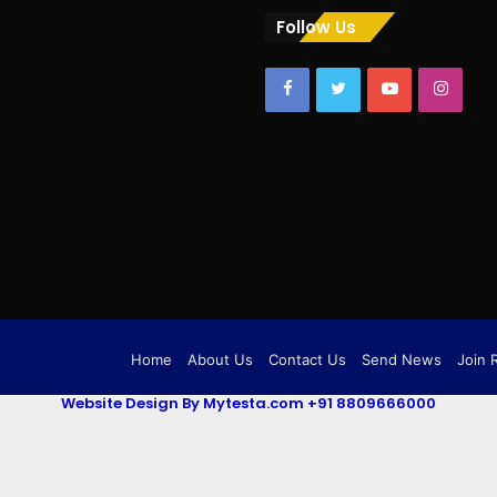
Follow Us
Facebook
Twitter
YouTube
Insta
Home
About Us
Contact Us
Send News
Join 
Website Design By Mytesta.com +91 8809666000