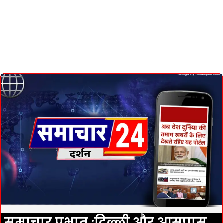
समाचार प्रभात :दिल्ली और आसपास