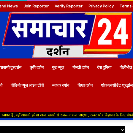
end News
Join Reporter
Verify Reporter
Privacy Policy
Terms 
वाणी दूरदर्शन
कृषि दर्शन
गुड न्यूज़
गोमती दर्शन
देश दुनिया
पीलीभीत 
यो
वीडियो न्यूज़ लाइव टीवी
व्यापार दर्शन
शिक्षा दर्शन
शोक एक्सीडेंट श्रद्धां
हाँ आपको हमेशा ताजा खबरों से रूबरू कराया जाएगा , खबर और विज्ञापन के लिए संपर्क करे +91 94