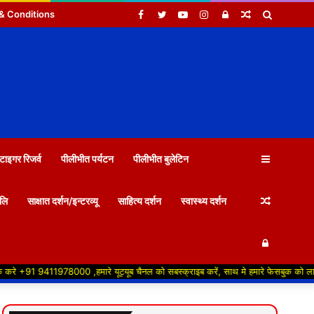
Facebook
Twitter
YouTube
Instagram
Log
Random
Search
& Conditions
In
Article
for
Sidebar
टाइगर रिजर्व
पीलीभीत पर्यटन
पीलीभीत बुलेटिन
Random
जलि
साक्षात दर्शन/इन्टरव्यू
साहित्य दर्शन
स्वास्थ्य दर्शन
Log
Article
11978000 ,हमारे यूट्यूब चैनल को सबस्क्राइब करें, साथ मे हमारे फेसबुक को लाइक जरूर करें ,
In