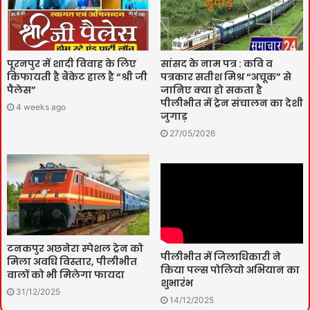
पूरनपुर में शादी विवाह के लिए
सांसद के नाम पत्र : कवि व
किफायती है बैंकेट हाल है “श्री जी
पत्रकार सतीश मिश्र “अचूक” से
पैलेस”
जानिए क्या हो सकता है
पीलीभीत में ट्रेन संचालन का देशी
4 weeks ago
जुगाड़
27/05/2026
टनकपुर अछनेरा स्पेशल ट्रेन को
पीलीभीत में जिलाधिकारी ने
मिला अवधि विस्तार, पीलीभीत
किया पल्स पोलियो अभियान का
वालों को भी मिलेगा फायदा
शुभारंभ
31/12/2025
14/12/2025