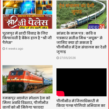
पूरनपुर में शादी विवाह के लिए
सांसद के नाम पत्र : कवि व
किफायती है बैंकेट हाल है “श्री जी
पत्रकार सतीश मिश्र “अचूक” से
पैलेस”
जानिए क्या हो सकता है
पीलीभीत में ट्रेन संचालन का देशी
4 weeks ago
जुगाड़
27/05/2026
टनकपुर अछनेरा स्पेशल ट्रेन को
पीलीभीत में जिलाधिकारी ने
मिला अवधि विस्तार, पीलीभीत
किया पल्स पोलियो अभियान का
वालों को भी मिलेगा फायदा