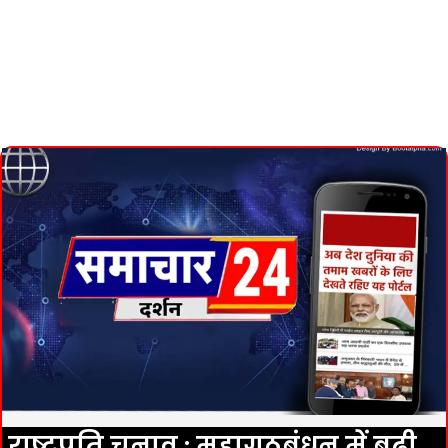
राष्ट्रपति चुनाव : महागठबंधन में बढ़ी