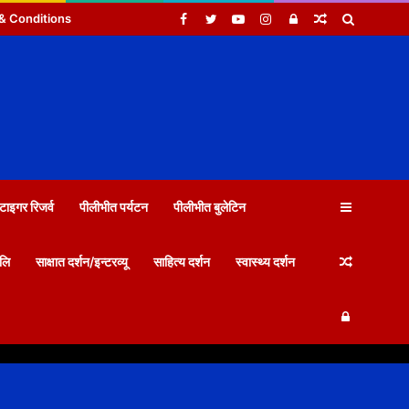
Facebook
Twitter
YouTube
Instagram
Log
Random
Search
& Conditions
In
Article
for
Sidebar
टाइगर रिजर्व
पीलीभीत पर्यटन
पीलीभीत बुलेटिन
Random
जलि
साक्षात दर्शन/इन्टरव्यू
साहित्य दर्शन
स्वास्थ्य दर्शन
Log
Article
In