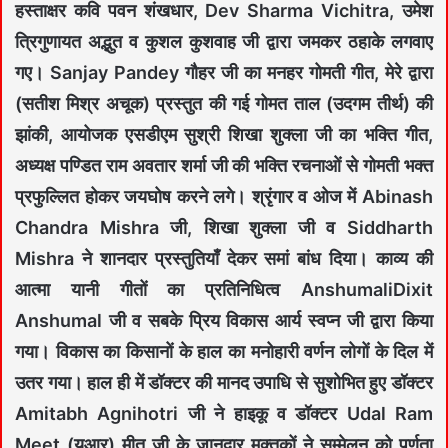
हस्ताक्षर कवि पवन शंखधार, Dev Sharma Vichitra, उमेश
त्रिगुणायत अद्भुत व कुशल कुशवाह जी द्वारा जमकर ठहाके लगवाए
गए। Sanjay Pandey गौहर जी का मनहर गोमती गीत, मेरे द्वारा
(सतीश मिश्र अचूक) प्रस्तुत की गई गोमत ताल (उदगम तीर्थ) की
झांकी, आयोजक एसडीएम सुश्री शिखा शुक्ला जी का भक्ति गीत,
अध्यक्ष पण्डित राम अवतार शर्मा जी की भक्ति रचनाओं से गोमती भक्त
प्रफुल्लित होकर जयघोष करने लगे। श्रृंगार व ओज में Abinash
Chandra Mishra जी, शिखा शुक्ला जी व Siddharth
Mishra ने शानदार प्रस्तुतियाँ देकर समां बांध दिया। काव्य की
आत्मा यानी गीतों का प्रतिनिधित्व AnshumaliDixit
Anshumal जी व सबके प्रिय विकास आर्य स्वप्न जी द्वारा किया
गया। विकास का किसानों के हाल का मनोहारी वर्णन लोगों के दिल में
उतर गया। हाल ही में डॉक्टर की मानद उपाधि से सुशोभित हुए डॉक्टर
Amitabh Agnihotri जी ने हाइकू व डॉक्टर Udal Ram
Meet (यूआर) मीत जी के जानदार मुक्तकों ने सम्मेलन को पूर्णता