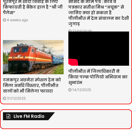
पूरनपुर में शादी विवाह के लिए
सांसद के नाम पत्र : कवि व
किफायती है बैंकेट हाल है “श्री जी
पत्रकार सतीश मिश्र “अचूक” से
पैलेस”
जानिए क्या हो सकता है
पीलीभीत में ट्रेन संचालन का देशी
4 weeks ago
जुगाड़
27/05/2026
पीलीभीत में जिलाधिकारी ने
किया पल्स पोलियो अभियान का
टनकपुर अछनेरा स्पेशल ट्रेन को
शुभारंभ
मिला अवधि विस्तार, पीलीभीत
14/12/2025
वालों को भी मिलेगा फायदा
31/12/2025
Live FM Radio