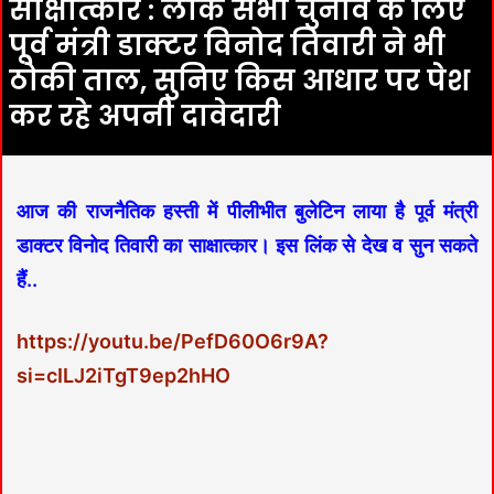
साक्षात्कार : लोक सभा चुनाव के लिए
पूर्व मंत्री डाक्टर विनोद तिवारी ने भी
ठोकी ताल, सुनिए किस आधार पर पेश
कर रहे अपनी दावेदारी
आज की राजनैतिक हस्ती में पीलीभीत बुलेटिन लाया है पूर्व मंत्री
डाक्टर विनोद तिवारी का साक्षात्कार। इस लिंक से देख व सुन सकते
हैं..
https://youtu.be/PefD60O6r9A?
si=cILJ2iTgT9ep2hHO