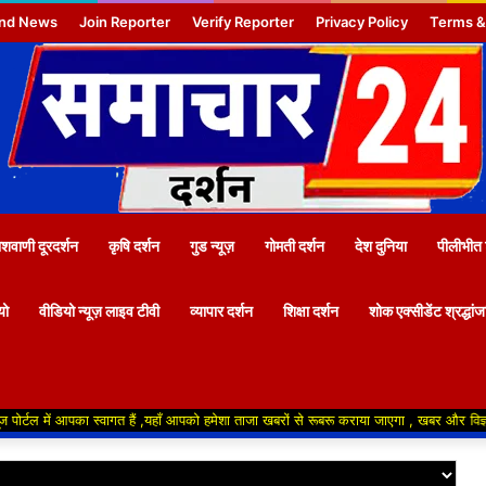
nd News
Join Reporter
Verify Reporter
Privacy Policy
Terms &
वाणी दूरदर्शन
कृषि दर्शन
गुड न्यूज़
गोमती दर्शन
देश दुनिया
पीलीभीत 
यो
वीडियो न्यूज़ लाइव टीवी
व्यापार दर्शन
शिक्षा दर्शन
शोक एक्सीडेंट श्रद्धां
गत हैं ,यहाँ आपको हमेशा ताजा खबरों से रूबरू कराया जाएगा , खबर और विज्ञापन के लिए संपर्क क